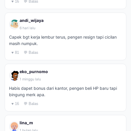
♥ 16
💬 Balas
andi_wijaya
6 hari lalu
Capek bgt kerja lembur terus, pengen resign tapi cicilan
masih numpuk.
♥ 81
💬 Balas
eko_purnomo
1 minggu lalu
Habis dapet bonus dari kantor, pengen beli HP baru tapi
bingung merk apa.
♥ 16
💬 Balas
lina_m
1 bulan lalu