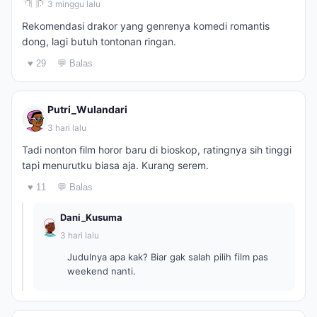
3 minggu lalu
Rekomendasi drakor yang genrenya komedi romantis
dong, lagi butuh tontonan ringan.
♥ 29
💬 Balas
Putri_Wulandari
3 hari lalu
Tadi nonton film horor baru di bioskop, ratingnya sih tinggi
tapi menurutku biasa aja. Kurang serem.
♥ 11
💬 Balas
Dani_Kusuma
3 hari lalu
Judulnya apa kak? Biar gak salah pilih film pas
weekend nanti.