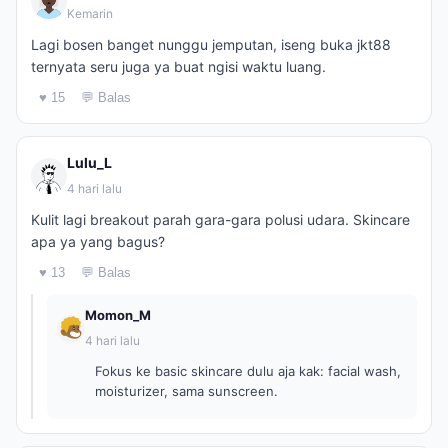
Kemarin
Lagi bosen banget nunggu jemputan, iseng buka jkt88
ternyata seru juga ya buat ngisi waktu luang.
♥ 15
💬 Balas
Lulu_L
4 hari lalu
Kulit lagi breakout parah gara-gara polusi udara. Skincare
apa ya yang bagus?
♥ 13
💬 Balas
Momon_M
4 hari lalu
Fokus ke basic skincare dulu aja kak: facial wash,
moisturizer, sama sunscreen.