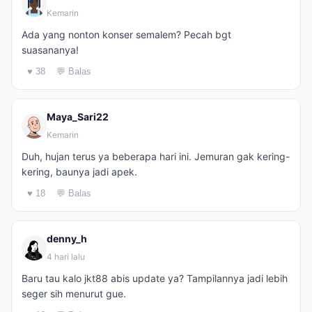
Kemarin
Ada yang nonton konser semalem? Pecah bgt
suasananya!
♥ 38
💬 Balas
Maya_Sari22
Kemarin
Duh, hujan terus ya beberapa hari ini. Jemuran gak kering-
kering, baunya jadi apek.
♥ 18
💬 Balas
denny_h
4 hari lalu
Baru tau kalo jkt88 abis update ya? Tampilannya jadi lebih
seger sih menurut gue.