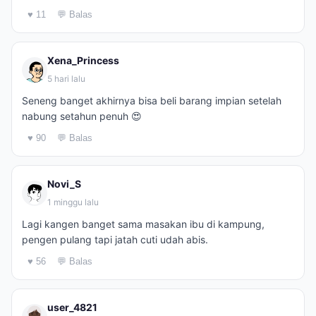
♥ 11
💬 Balas
Xena_Princess
5 hari lalu
Seneng banget akhirnya bisa beli barang impian setelah
nabung setahun penuh 😍
♥ 90
💬 Balas
Novi_S
1 minggu lalu
Lagi kangen banget sama masakan ibu di kampung,
pengen pulang tapi jatah cuti udah abis.
♥ 56
💬 Balas
user_4821