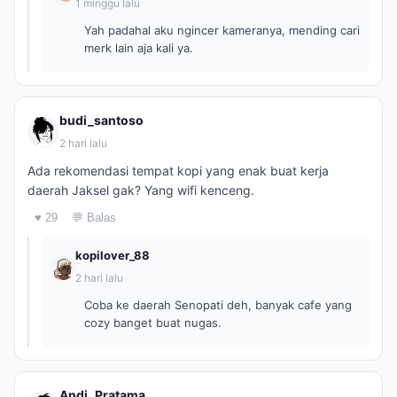
1 minggu lalu
Yah padahal aku ngincer kameranya, mending cari
merk lain aja kali ya.
budi_santoso
2 hari lalu
Ada rekomendasi tempat kopi yang enak buat kerja
daerah Jaksel gak? Yang wifi kenceng.
♥ 29
💬 Balas
kopilover_88
2 hari lalu
Coba ke daerah Senopati deh, banyak cafe yang
cozy banget buat nugas.
Andi_Pratama