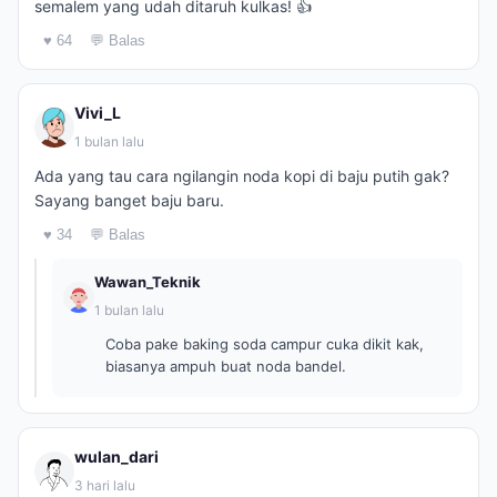
semalem yang udah ditaruh kulkas! 👍
♥ 64
💬 Balas
Vivi_L
1 bulan lalu
Ada yang tau cara ngilangin noda kopi di baju putih gak?
Sayang banget baju baru.
♥ 34
💬 Balas
Wawan_Teknik
1 bulan lalu
Coba pake baking soda campur cuka dikit kak,
biasanya ampuh buat noda bandel.
wulan_dari
3 hari lalu