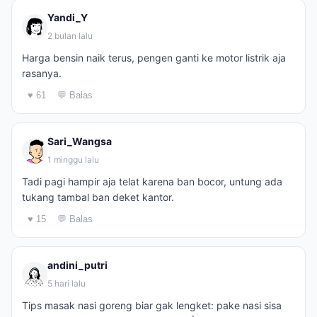
Yandi_Y
2 bulan lalu
Harga bensin naik terus, pengen ganti ke motor listrik aja
rasanya.
♥ 61
💬 Balas
Sari_Wangsa
1 minggu lalu
Tadi pagi hampir aja telat karena ban bocor, untung ada
tukang tambal ban deket kantor.
♥ 15
💬 Balas
andini_putri
5 hari lalu
Tips masak nasi goreng biar gak lengket: pake nasi sisa