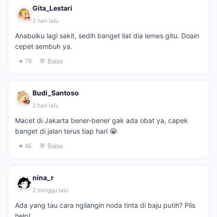
Gita_Lestari
2 hari lalu
Anabulku lagi sakit, sedih banget liat dia lemes gitu. Doain
cepet sembuh ya.
♥ 79
💬 Balas
Budi_Santoso
2 hari lalu
Macet di Jakarta bener-bener gak ada obat ya, capek
banget di jalan terus tiap hari 😭
♥ 46
💬 Balas
nina_r
2 minggu lalu
Ada yang tau cara ngilangin noda tinta di baju putih? Plis
help!