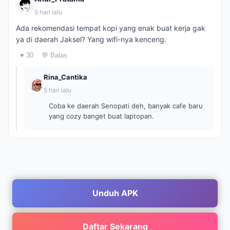
5 hari lalu
Ada rekomendasi tempat kopi yang enak buat kerja gak
ya di daerah Jaksel? Yang wifi-nya kenceng.
♥ 30
💬 Balas
Rina_Cantika
5 hari lalu
Coba ke daerah Senopati deh, banyak cafe baru
yang cozy banget buat laptopan.
Unduh APK
Daftar Sekarang