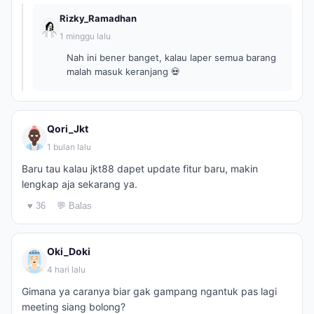
Rizky_Ramadhan
1 minggu lalu
Nah ini bener banget, kalau laper semua barang
malah masuk keranjang 💀
Qori_Jkt
1 bulan lalu
Baru tau kalau jkt88 dapet update fitur baru, makin
lengkap aja sekarang ya.
♥ 36
💬 Balas
Oki_Doki
4 hari lalu
Gimana ya caranya biar gak gampang ngantuk pas lagi
meeting siang bolong?