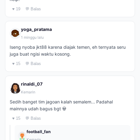
♥ 19
💬 Balas
yoga_pratama
1 minggu lalu
Iseng nyoba jkt88 karena diajak temen, eh ternyata seru
juga buat ngisi waktu kosong.
♥ 15
💬 Balas
rinaldi_07
Kemarin
Sedih banget tim jagoan kalah semalem... Padahal
mainnya udah bagus bgt 💀
♥ 15
💬 Balas
football_fan
Kemarin