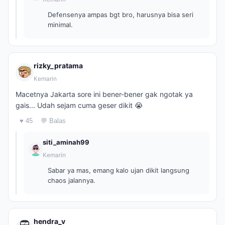
Defensenya ampas bgt bro, harusnya bisa seri
minimal.
rizky_pratama
Kemarin
Macetnya Jakarta sore ini bener-bener gak ngotak ya
gais... Udah sejam cuma geser dikit 😭
♥ 45
💬 Balas
siti_aminah99
Kemarin
Sabar ya mas, emang kalo ujan dikit langsung
chaos jalannya.
hendra_v