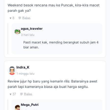
Weekend besok rencana mau ke Puncak, kira-kira macet
parah gak ya?
♥ 8
💬 Balas
agus_traveler
3 hari lalu
Pasti macet kak, mending berangkat subuh jam 4
biar aman.
Indra_K
1 minggu lalu
Review jujur hp baru yang kemarin rilis: Baterainya awet
parah tapi kameranya biasa aja buat harga segitu.
♥ 37
💬 Balas
Mega_Putri