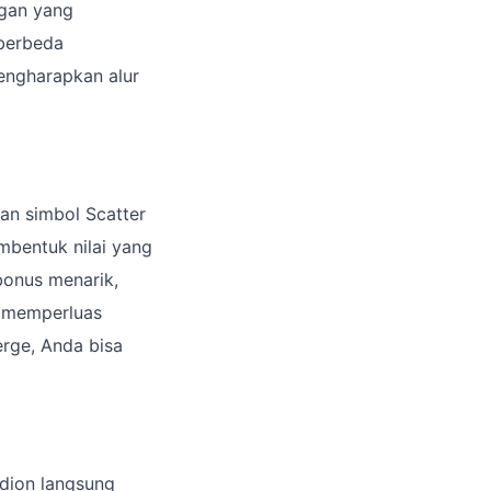
ngan yang
berbeda
mengharapkan alur
kan simbol Scatter
embentuk nilai yang
bonus menarik,
g memperluas
rge, Anda bisa
dion langsung