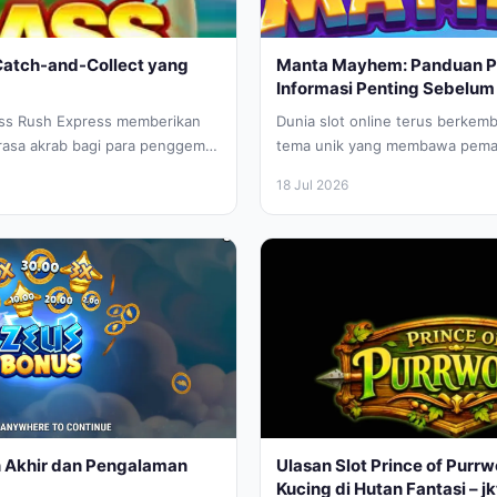
Catch-and-Collect yang
Manta Mayhem: Panduan Pr
Informasi Penting Sebelum
ass Rush Express memberikan
Dunia slot online terus berke
rasa akrab bagi para penggemar
tema unik yang membawa pemai
cing. Game ini mengundang
bawah laut yang tidak terduga. S
18 Jul 2026
n Akhir dan Pengalaman
Ulasan Slot Prince of Purr
Kucing di Hutan Fantasi – j