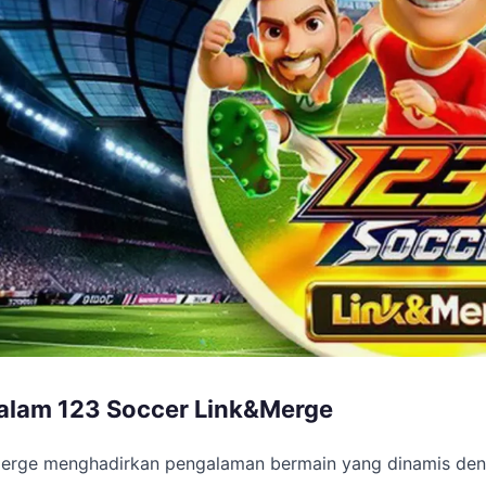
alam 123 Soccer Link&Merge
Merge menghadirkan pengalaman bermain yang dinamis de