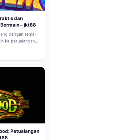
aktis dan
 Bermain – jkt88
mbang dengan tema-
n ke petualangan
alah satu...
wood: Petualangan
kt88