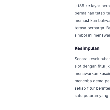
jkt88 ke layar pera
permainan tetap te
memastikan bahwa 
terasa berharga. 
simbol ini menawar
Kesimpulan
Secara keseluruha
slot dengan fitur 
menawarkan keseim
mencoba demo per
setiap fitur berin
satu putaran yang t